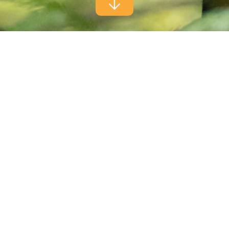
WILLKOMMEN IM SEILPARK
ZÜRICH
Klettern. Lachen. Neue Höhen
erreichen.
Mitten im Wald, hoch zwischen den Bäumen und nur einen
Sprung von Zürich entfernt wartet ein Erlebnis, das Natur,
Abenteuer und Teamspirit verbindet:
der Seilpark Zürich
.
Ob spontaner Ausflug, aktiver Kindergeburtstag,
unvergesslicher Firmen-Event, Familiennachmittag oder